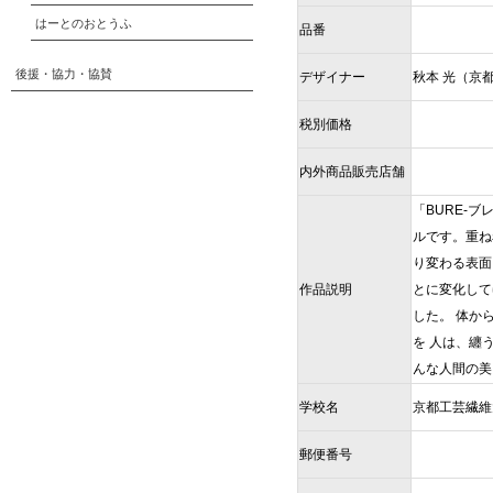
はーとのおとうふ
品番
後援・協力・協賛
デザイナー
秋本 光（京
税別価格
内外商品販売店舗
「BURE-
ルです。重ね
り変わる表面
作品説明
とに変化して
した。 体か
を 人は、纏
んな人間の美
学校名
京都工芸繊維
郵便番号