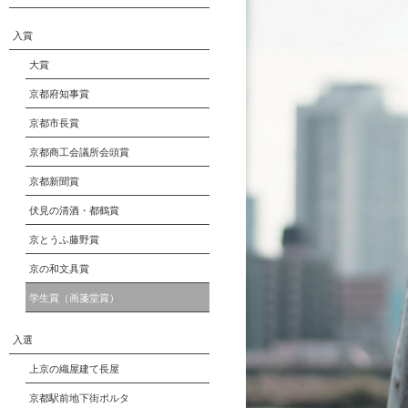
入賞
大賞
京都府知事賞
京都市長賞
京都商工会議所会頭賞
京都新聞賞
伏見の清酒・都鶴賞
京とうふ藤野賞
京の和文具賞
学生賞（画箋堂賞）
入選
上京の織屋建て長屋
京都駅前地下街ポルタ