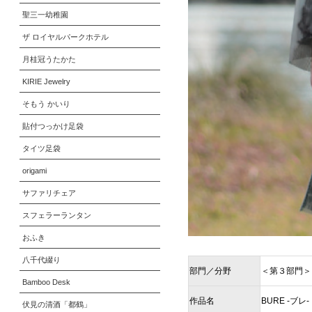
聖三一幼稚園
ザ ロイヤルパークホテル
月桂冠うたかた
KIRIE Jewelry
そもう かいり
貼付つっかけ足袋
タイツ足袋
origami
サファリチェア
スフェラーランタン
おふき
八千代綴り
部門／分野
＜第３部門＞
Bamboo Desk
作品名
BURE -ブレ-
伏見の清酒「都鶴」