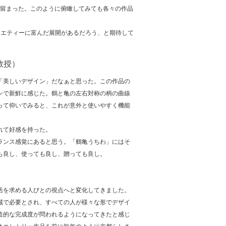
に留まった。このように俯瞰してみても各々の作品
エティーに富んだ展開があるだろう、と期待して
教授）
「美しいデザイン」だなぁと思った。この作品の
ンで新鮮に感じた。鶴と亀の左右対称の柄の曲線
って仰いでみると、これが意外と使いやすく機能
れて好感を持った。
ランス感覚にあると思う。「鶴亀うちわ」にはそ
も良し、使っても良し、贈っても良し。
活を求める人びとの視点へと変化してきました。
域で必要とされ、すべての人が様々な形でデザイ
造的な完成度が問われるようになってきたと感じ