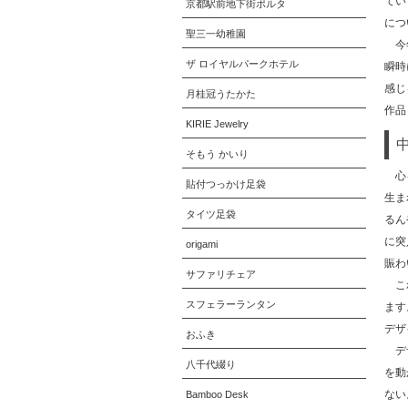
てい
京都駅前地下街ポルタ
につ
聖三一幼稚園
今年
ザ ロイヤルパークホテル
瞬時
感じ
月桂冠うたかた
作品
KIRIE Jewelry
そもう かいり
心を
貼付つっかけ足袋
生ま
タイツ足袋
るん
に突
origami
賑わ
サファリチェア
これ
スフェラーランタン
ます
デザ
おふき
デザ
八千代綴り
を動
ない
Bamboo Desk