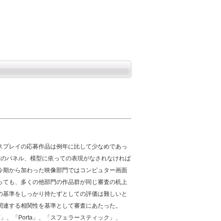
スプレイの応募作品は例年に比して少なめであっ
枚のパネル、模型に依っての表現がなされなければ
今期から加わった映像部門ではコンピュター画面
っても、多くの他部門の作品群が同じ審査の机上
の基準をしっかり持たずとしての評価は難しいと
関連する相関性を基準として審査にあたった。
Y」、「Porta」、「スフェラースティック」、