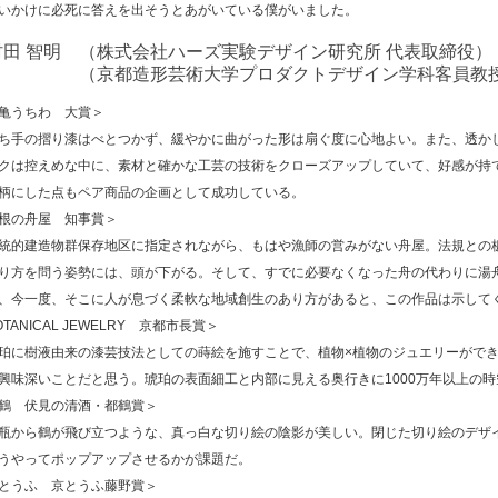
いかけに必死に答えを出そうとあがいている僕がいました。
村田 智明 （株式会社ハーズ実験デザイン研究所 代表取締役）
（京都造形芸術大学プロダクトデザイン学科客員教
亀うちわ 大賞＞
手の摺り漆はべとつかず、緩やかに曲がった形は扇ぐ度に心地よい。また、透か
クは控えめな中に、素材と確かな工芸の技術をクローズアップしていて、好感が持
柄にした点もペア商品の企画として成功している。
根の舟屋 知事賞＞
的建造物群保存地区に指定されながら、もはや漁師の営みがない舟屋。法規との
り方を問う姿勢には、頭が下がる。そして、すでに必要なくなった舟の代わりに湯
、今一度、そこに人が息づく柔軟な地域創生のあり方があると、この作品は示して
OTANICAL JEWELRY 京都市長賞＞
に樹液由来の漆芸技法としての蒔絵を施すことで、植物×植物のジュエリーができ
興味深いことだと思う。琥珀の表面細工と内部に見える奥行きに1000万年以上の
鶴 伏見の清酒・都鶴賞＞
から鶴が飛び立つような、真っ白な切り絵の陰影が美しい。閉じた切り絵のデザ
うやってポップアップさせるかが課題だ。
とうふ 京とうふ藤野賞＞