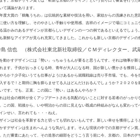
ます。京都デザイン賞では「斬新な京都のデザイン」という切り口で審査を行うた
いて議論があります。
度大賞の「鶴亀うちわ」は伝統的な素材や技法を用い、家紋からの洗練された意
に使い方を理解し、そのやさしい手触りや使用感、吉祥のイメージで場にコミュニ
る温かみのあるデザインが京都らしいデザインの一つの例であるといえるでしょう
も新鮮なアイデアが見られ充実してきました。これからも新しい京都のデザインの
中島 信也 （株式会社東北新社取締役／ＣＭディレクター、武
動かすデザインには「勢い」っちゅうもんが要ると思うんです。それは物事が新
れます。子供がおっきくなる時、青年が大人になる時、国が新しい豊かさを獲得し
やろか？少子化いうても仕事がようけあるから就職戦線は売り手市場。でも、今を
入するで！と期待に胸を膨らませてる人はどんだけおるんでしょうか？２０２０を
いです。でも、正直、この国に「勢い」はあるんやろか？
は社会の根幹が全くアップデートされる気配のないことに対する若者のがっかり
。この国、戦後から、いや明治からの目に見えない既成の枠組みがなんも変わって
インせい、言われても・・・ねえ。
インは社会を革新する力と切っても切れないもんです。新しい幸せを獲得しよう
かすデザインは生まれへんような気がします。そんな現状の中での京都デザイン賞
。ただ審査にあたって、その造形の細部をどうこう言う前に今、京都の、日本のデ