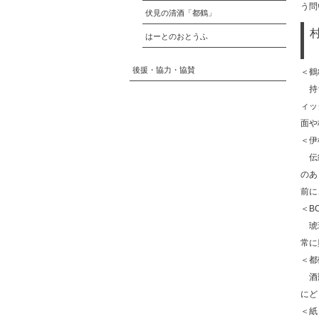
う問
伏見の清酒「都鶴」
はーとのおとうふ
後援・協力・協賛
＜鶴
持ち
ィッ
面や
＜伊
伝統
のあ
前に
＜B
琥珀
常に
＜都
酒瓶
にど
＜紙