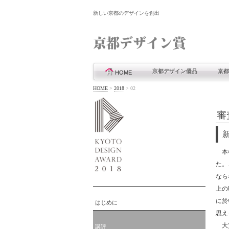
新しい京都のデザインを創出
京都デザイン優品
京都
HOME
HOME
>
2018
>
02
審
本年
た。
なら
上の
に於
はじめに
思え
大賞
講評