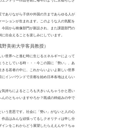
めエントリー作品を前に毎年のように京都らしさ
匠でありながら子供や外国の方まであらゆる人が
ケーションが生まれます。このような人の気配を
。今回から映像部門が新設され、また課題部門の
例に出会えることを楽しみにしています。
蔵野美術大学客員教授）
しい世界へと進む時に生じるエネルギーによって
ようとしている時・・・今この国に「勢い」、あ
生きる若者の中に、これからいよいよ新しい世界
前にインバウンドで京都を始め日本各地はえらい
な気持ちによるところも大きいんちゃうかと思い
へんのとちゃいますやろか？既成の枠組みの中で
という意思です。社会に「勢い」がないと人の心
。作品はみんな頑張ってるしクオリティは申し分
ザインをこれからどう展望したらええんや？ちゅ