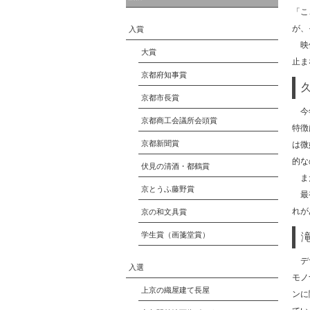
「こ
が、
入賞
映像
大賞
止ま
京都府知事賞
京都市長賞
今年
京都商工会議所会頭賞
特徴
京都新聞賞
は微
的な
伏見の清酒・都鶴賞
また
京とうふ藤野賞
最初
れが
京の和文具賞
学生賞（画箋堂賞）
デザ
入選
モノ
上京の織屋建て長屋
ンに