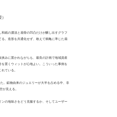
授）
し和紙の濃淡と扇骨の凹凸だけが醸し出すグラフ
てる。造形を共通化せず、敢えて鶴亀に準じた扇
板挟みに置かれながらも、最良の計画で地域資産
舟を置くウィットが心地よい。こういった事例を
くれている。
た。鉱物由来のジュエリーが大半を占める中、非
時空が見える。
インの地味さをどう克服するか、そしてユーザー