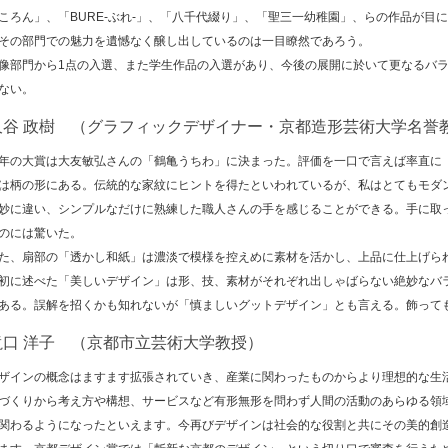
ころん」、「BURE-ぶれ-」、「八千代綴り」、「聖三一幼稚園」、らの作品が目
その部門での魅力を遺憾なく醸し出しているのは一目瞭然であろう。
部門から1点の入選、また学生作品の入選があり、今後の展開に於いて更なるバラ
ない。
久谷 政樹 （グラフィックデザイナー・京都造形芸術大学名誉
の大賞は大友敏弘さんの「鶴亀うちわ」に決まった。評価を一口で言えば率直に
は柄の形にある。伝統的な家紋にヒントを得たといわれているが、私はとてもモダ
妙に違い、シンプルなだけに熟練した職人さんの手を感じることができる。手に取
のには驚いた。
、扇部の「透かし和紙」は濃淡で模様を控えめに素材を活かし、上品に仕上げら
に述べた「美しいデザイン」は形、技、素材がそれぞれ出しゃばらない絶妙なバ
ある。誤解を招くかも知れないが「慎ましいグットデザイン」とも言える。飾って
滝口 洋子 （京都市立芸術大学教授）
インの概念はますます拡張されていき、産業に関わったものからより理想的な生
づくりから考え方や構想、サービスなど有形無形を問わず人間の活動のあらゆる領
関わるようになったといえます。今再びデザインは社会的な役割と共にその美的創