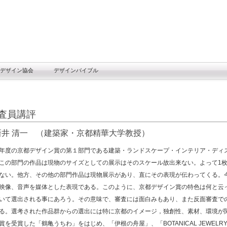
デザイン協会
デザインバイブル
査員講評
新井 清一 （建築家・京都精華大学教授）
度の京都デザイン賞の第１部門である建築・ランドスケープ・インテリア・ディ
この部門の作品は現物のサイズとしての展示はそのスケール故出来ない。よって1
ない。他方、その他の部門作品は現物展示があり、直にその表現が伝わってくる。
映像、音声を媒体とした表現である。このように、京都デザイン賞の特色は何と云
いて選出される事にあろう。その意味で、審査には面白みもあり、また反面審査で
る。選考された作品群からの選出には特に京都のイメージ，独創性、素材、環境が
を受賞した「鶴亀うちわ」をはじめ、「伊根の舟屋」、「BOTANICAL JEWELR