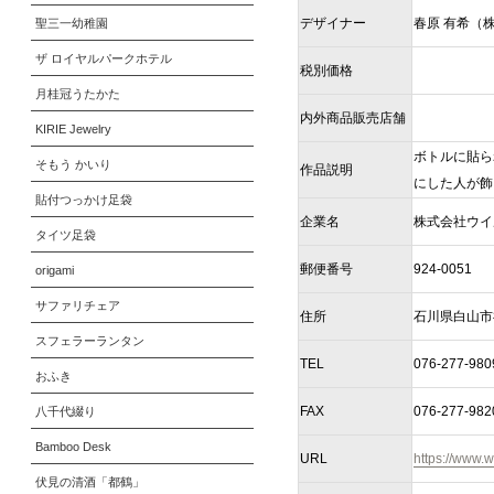
デザイナー
春原 有希（
聖三一幼稚園
ザ ロイヤルパークホテル
税別価格
月桂冠うたかた
内外商品販売店舗
KIRIE Jewelry
ボトルに貼ら
そもう かいり
作品説明
にした人が飾
貼付つっかけ足袋
企業名
株式会社ウイ
タイツ足袋
郵便番号
924-0051
origami
サファリチェア
住所
石川県白山市
スフェラーランタン
TEL
076-277-980
おふき
FAX
076-277-982
八千代綴り
Bamboo Desk
URL
https://www.we
伏見の清酒「都鶴」