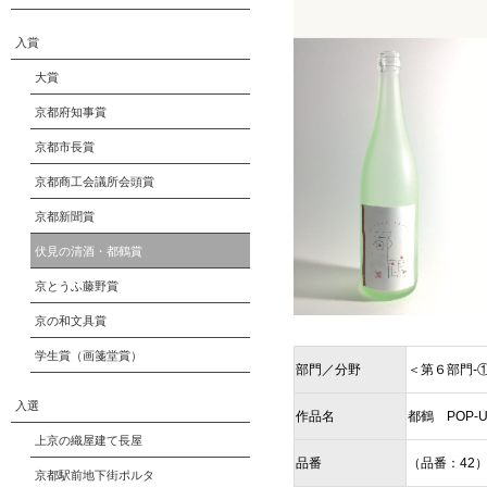
入賞
大賞
京都府知事賞
京都市長賞
京都商工会議所会頭賞
京都新聞賞
伏見の清酒・都鶴賞
京とうふ藤野賞
京の和文具賞
学生賞（画箋堂賞）
部門／分野
＜第６部門-
入選
作品名
都鶴 POP-
上京の織屋建て長屋
品番
（品番：42
京都駅前地下街ポルタ