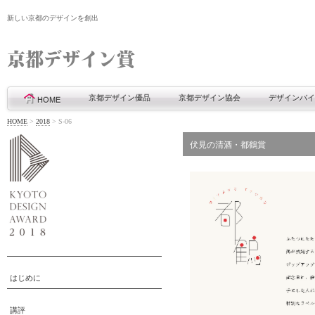
新しい京都のデザインを創出
京都デザイン優品
京都デザイン協会
デザインバイ
HOME
HOME
>
2018
>
S-06
伏見の清酒・都鶴賞
はじめに
講評