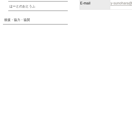
E-mail
y-sunohara@
はーとのおとうふ
後援・協力・協賛