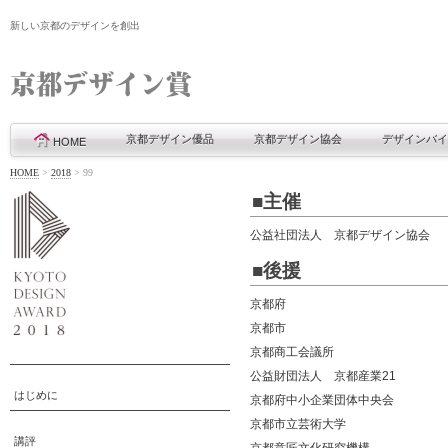
新しい京都のデザインを創出
京都デザイン優品
京都デザイン協会
デザインバイ
HOME
HOME
>
2018
>
99
■主催
公益社団法人 京都デザイン協会
■後援
京都府
京都市
京都商工会議所
公益財団法人 京都産業21
はじめに
京都府中小企業団体中央会
京都市立芸術大学
講評