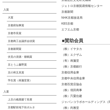
京都意匠文化研究機構
ジェトロ京都貿易情報センター
入賞
京都新聞
大賞
NHK京都放送局
KBS京都
京都府知事賞
エフエム京都
京都市長賞
■賛助会員
京都商工会議所会頭賞
（株）イヤタカ
京都新聞賞
（株）エクザム
伏見の清酒・都鶴賞
（有）画箋堂
京とうふ藤野賞
（株）京都銀行
京都信用金庫
京の和文具賞
京都中央信用金庫
学生賞（画箋堂賞）
京都百貨店協会
（株）境田商事
入選
（株）宍粟住建
上京の織屋建て長屋
ジャパンコラボホールディングス（
京都駅前地下街ポルタ
（株）尚雅堂