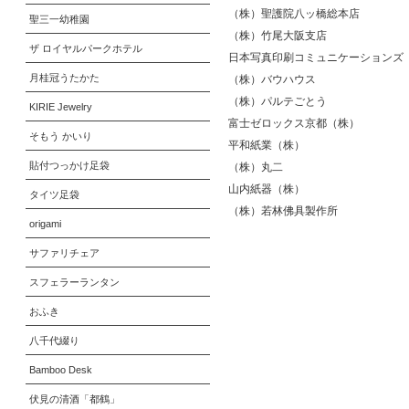
（株）聖護院八ッ橋総本店
聖三一幼稚園
（株）竹尾大阪支店
ザ ロイヤルパークホテル
日本写真印刷コミュニケーションズ
月桂冠うたかた
（株）バウハウス
（株）パルテごとう
KIRIE Jewelry
富士ゼロックス京都（株）
そもう かいり
平和紙業（株）
貼付つっかけ足袋
（株）丸二
山内紙器（株）
タイツ足袋
（株）若林佛具製作所
origami
サファリチェア
スフェラーランタン
おふき
八千代綴り
Bamboo Desk
伏見の清酒「都鶴」