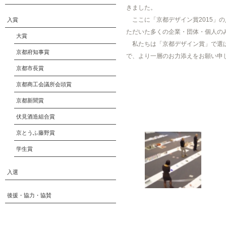
きました。
ここに「京都デザイン賞2015」
入賞
ただいた多くの企業・団体・個人の
大賞
私たちは「京都デザイン賞」で選ば
京都府知事賞
で、より一層のお力添えをお願い申
京都市長賞
京都商工会議所会頭賞
京都新聞賞
伏見酒造組合賞
京とうふ藤野賞
学生賞
入選
後援・協力・協賛
写真のコメント