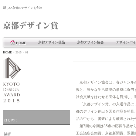
新しい京都のデザインを創出
京都デザイン優品
京都デザイン協会
デザインバイ
HOME
HOME
>
2015
>
01
京都デザイン協会は、各ジャンルの
興と、豊かな生活環境の形成に寄与す
社会貢献をはたせる団体を目指し、
「京都デザイン賞」の入選作品は、
都のデザイン創出を図る作品を発見
品の中から、審査により厳選された
はじめに
第7回の今回は85点の応募作品か
工会議所会頭賞、京都新聞賞、課題
講評