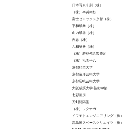
日本写真印刷（株）
（株）半兵衛麩
富士ゼロックス京都（株）
平和紙業（株）
山内紙器（株）
吉忠（株）
六和証券（株）
（株）若林佛具製作所
（株）祇園平八
京都精華大学
京都造形芸術大学
京都嵯峨芸術大学
大阪成蹊大学 芸術学部
七彩画房
刀剣開陽堂
（株）フクナガ
イワモトエンジニアリング（株）
高島屋スペースクリエイツ（株）