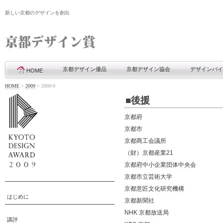
新しい京都のデザインを創出
京都デザイン優品
京都デザイン協会
デザインバイ
HOME
HOME
>
2009
>
2009-9
■後援
京都府
京都市
京都商工会議所
（財）京都産業21
京都府中小企業団体中央会
京都市立芸術大学
京都意匠文化研究機構
はじめに
京都新聞社
NHK 京都放送局
講評