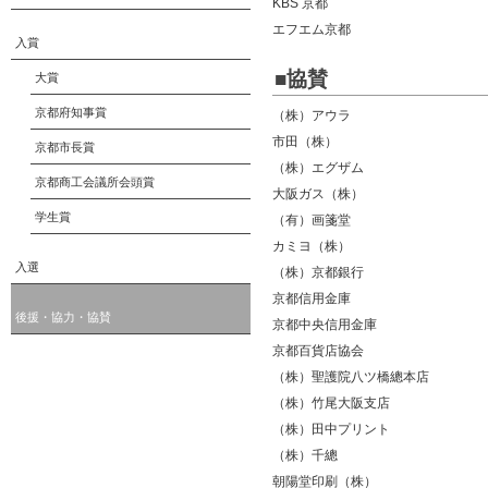
KBS 京都
エフエム京都
入賞
■協賛
大賞
京都府知事賞
（株）アウラ
市田（株）
京都市長賞
（株）エグザム
京都商工会議所会頭賞
大阪ガス（株）
学生賞
（有）画箋堂
カミヨ（株）
入選
（株）京都銀行
京都信用金庫
後援・協力・協賛
京都中央信用金庫
京都百貨店協会
（株）聖護院八ツ橋總本店
（株）竹尾大阪支店
（株）田中プリント
（株）千總
朝陽堂印刷（株）