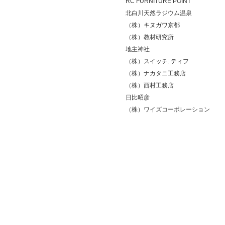
RC FURNITURE POINT
北白川天然ラジウム温泉
（株）キヌガワ京都
（株）教材研究所
地主神社
（株）スイッチ. ティフ
（株）ナカタニ工務店
（株）西村工務店
日比昭彦
（株）ワイズコーポレーション